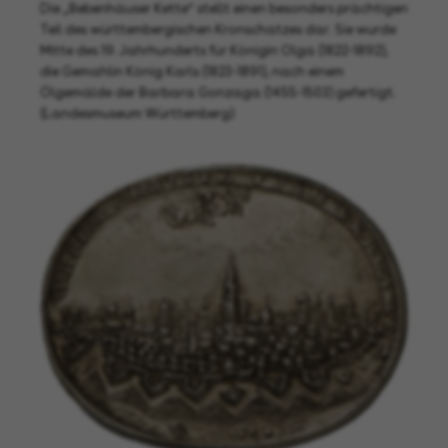
Die „Bebenhäuser Kette“ stellt einen besonders prächtigen
Teil des württembergischen Kronschatzes dar. Sie wurde
Mitte des 19. Jahrhunderts für Königin Olga (1822-1892),
die Gemahlin König Karls (1823-1891), nach einem
Ölgemälde der Barbara Gonzaga (1455-1503) gefertigt.
(Landesmuseum Württemberg)