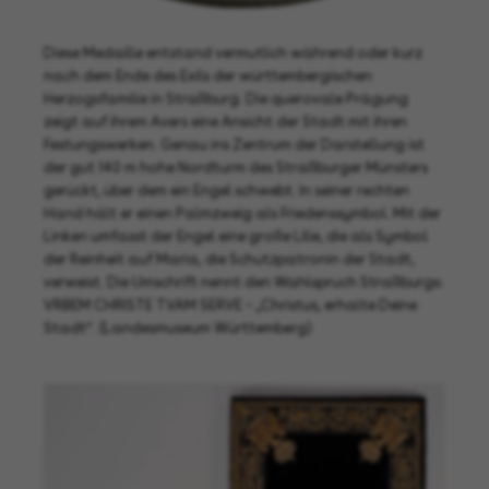
Diese Medaille entstand vermutlich während oder kurz
nach dem Ende des Exils der württembergischen
Herzogsfamilie in Straßburg. Die querovale Prägung
zeigt auf ihrem Avers eine Ansicht der Stadt mit ihren
Festungswerken. Genau ins Zentrum der Darstellung ist
der gut 140 m hohe Nordturm des Straßburger Münsters
gerückt, über dem ein Engel schwebt. In seiner rechten
Hand hält er einen Palmzweig als Friedenssymbol. Mit der
Linken umfasst der Engel eine große Lilie, die als Symbol
der Reinheit auf Maria, die Schutzpatronin der Stadt,
verweist. Die Umschrift nennt den Wahlspruch Straßburgs:
VRBEM CHRISTE TVAM SERVE – „Christus, erhalte Deine
Stadt“. (Landesmuseum Württemberg)