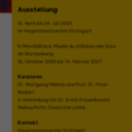
Ausstellung
16. April bis 24. Juli 2026
im Hauptstaatsarchiv Stuttgart
In Montbéliard, Musée du château des Ducs
de Wurtemberg:
16. Oktober 2026 bis 14. Februar 2027
Kuratoren
Dr. Wolfgang Mährle und Prof. Dr. Peter
Rückert
in Verbindung mit Dr. Erwin Frauenknecht
Webauftritt: Charlotte Löthe
Kontakt
Hauptstaatsarchiv Stuttgart