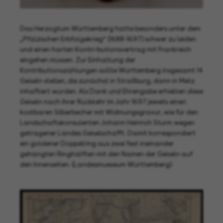
Das Herzogtum Württemberg hatte besonders unter dem
„Pfälzischen Erbfolgekrieg“ (1688-1697) schwer zu leiden
und einen harten Kontri-butionsvertrag mit Frankreich
eingehen müssen. Zur Einhaltung der
Kontributionszahlungen sollte Württemberg insgesamt 14
Geiseln stellen, die zunächst in Straßburg, dann in Metz
inhaftiert wurden. Als Dank und Ehrengabe erhielten diese
Geiseln nach ihrer Rückkehr im Jahr 1697 jeweils einen
kostbaren Silberbecher mit Widmungsgravur, wie für den
Landschaftskonsulenten Johann Heinrich Sturm wegen
getragener Landes Geiselschafft. Damit korrespondiert
ein goldener Doppelring aus zwei fest ineinander
gehängten Ringhälften mit den Namen der Geiseln auf
den Innenseiten. (Landesmueseum Württemberg)