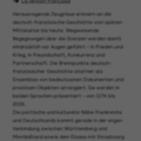
La version française
Herausragende Zeugnisse erinnern an die
deutsch-französische Geschichte vom späten
Mittelalter bis heute. Wegweisende
Begegnungen über die Grenzen werden damit
eindrücklich vor Augen geführt – in Frieden und
Krieg, in Freundschaft, Konkurrenz und
Partnerschaft. Die Brennpunkte deutsch-
französischer Geschichte sind hier als
Ensembles von bedeutsamen Dokumenten und
preziösen Objekten arrangiert. Sie werden in
beiden Sprachen präsentiert – von 1274 bis
2026.
Die politische und kulturelle Nähe Frankreichs
und Deutschlands kommt gerade in der engen
Verbindung zwischen Württemberg und
Montbéliard sowie dem Elsass mit Strasbourg