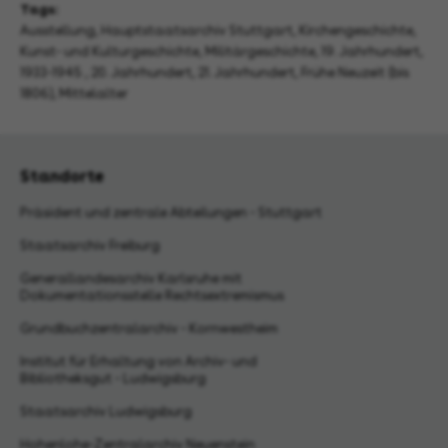
Tags:
Ausstellung
,
Hauptstaatsarchiv Stuttgart
,
Kirchengeschichte
,
Kunst- und Kulturgeschichte
,
Militärgeschichte
,
19. Jahrhundert
,
1933-1945
,
20. Jahrhundert
,
21. Jahrhundert
,
Frühe Neuzeit (bis
1806)
,
Mittelalter
Standorte
Präsident und zentrale Abteilungen - Stuttgart
Staatsarchiv Freiburg
Generallandesarchiv Karlsruhe mit
Dokumentationsstelle Rechtsextremismus
Grundbuchzentralarchiv - Kornwestheim
Institut für Erhaltung von Archiv- und
Bibliotheksgut - Ludwigsburg
Staatsarchiv Ludwigsburg
Hohenlohe-Zentralarchiv Neuenstein