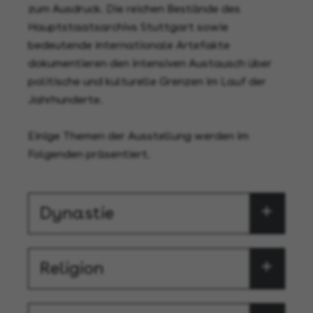
zum Ausdruck. Die reichen Bestände des
Hauptstaatsarchivs Stuttgart sowie
bedeutende internationale Artefakte
dokumentieren den intensiven Austausch über
politische und kulturelle Grenzen im Lauf der
Jahrhunderte.
Einige Themen der Ausstellung werden im
Folgenden präsentiert.
Dynastie
Religion