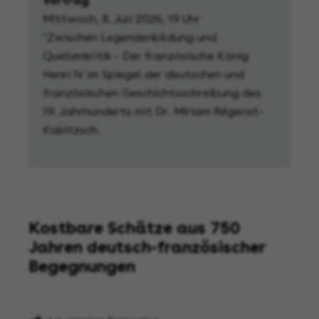
Vortrag
Mittwoch, 8. Juli 2026, 19 Uhr
"Zwischen Legendenbildung und
Quellenkritik - Der französische König
Henri IV im Spiegel der deutschen und
französischen Geschichtsschreibung des
19. Jahrhunderts mit Dr. Miriam Régerat-
Kobitzsch.
Kostbare Schätze aus 750
Jahren deutsch-französischer
Begegnungen