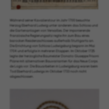
Während seiner Kavalierstour im Jahr 1700 besuchte
Herzog Eberhard Ludwig unter anderem das Schloss und
die Gartenanlagen von Versailles. Der imponierende
französische Regierungssitz regte ihn zum Bau eines
barocken Residenzschlosses außerhalb Stuttgarts an.
Die Errichtung von Schloss Ludwigsburg begann im Mai
1704 und erfolgte in mehreren Etappen. Im Oktober 1725
legte der herzogliche Baumeister Donato Giuseppe Frisoni
Pläne mit alternativen Bauvarianten für das Neue Corps
de Logis vor. Die Bauarbeiten in Ludwigsburg waren beim
Tod Eberhard Ludwigs im Oktober 1733 noch nicht
abgeschlossen.