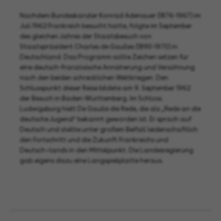
Nachdem Bundeskanzler Konrad Adenauer (1876-1967) im
Juli 1962 Frankreich besucht hatte, folgte im September
des gleichen Jahres der Staatsbesuch von
Staatspräsident Charles de Gaulles (1890-1970) in
Deutschland. Das Programm sollte Zeichen setzen für
eine deutsch-französische Annäherung und Versöhnung
nach den beiden schrecklichen Weltkriegen. Den
Schlusspunkt dieser Reise bildete am 9. September 1962
der Besuch in Baden-Württemberg. Im Schloss
Ludwigsburg hielt De Gaulle die Rede, die als „Rede an die
deutsche Jugend“ bekannt geworden ist. Er sprach auf
Deutsch und stellte unter großem Beifall leidenschaftlich
den Fortschritt und die Zukunft Frankreichs und
Deutsch¬lands in den Mittelpunkt. Die Landesregierung
gab eigens dazu eine Langspielplatte heraus.