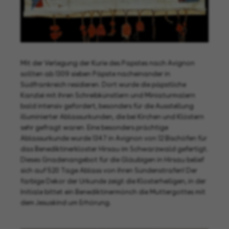
Mit der Verlegung der Kurie des Papstes nach Avignon
sollten ab 1309 sieben Päpste nacheinander in
Südfrankreich residieren. Dort wurde die päpstliche
Kanzlei mit ihren Schreibkünstlern und Miniaturmalern
bald intensiv gefordert, besonders für die Ausstellung
illuminierter Ablassurkunden, die bei Kirchen und Klöstern
sehr gefragt waren. Eine besonders prächtige
Ablassurkunde wurde 1347 in Avignon von 12 Bischöfen für
das Benediktinerkloster Hirsau im Schwarzwald gefertigt.
Dieses Gnadenangebot für die Gläubigen in Hirsau belief
sich auf 520 Tage Ablass von ihren Sündenstrafen! Der
farbige Dekor der Urkunde zeigt die Klosterheiligen, in der
Initiale bittet ein Benediktinermönch die Muttergottes mit
dem Jesuskind um Erhörung.