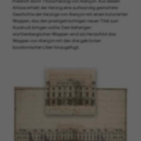
Friedrich dann Titularherzog von Alençon. Aus diesem
Anlass erhielt der Herzog eine aufwändig gestaltete
Geschichte der Herzöge von Alençon mit einem kolorierten
Wappen, das den prestigeträchtigen neuen Titel zum
Ausdruck bringen sollte: Dem bisherigen
württembergischen Wappen wird als Herzschild das
Wappen von Alençon mit den drei gekrönten
bourbonischen Lilien hinzugefügt.