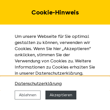
Urbanstraße 31 A
70182 Stuttgart
Cookie-Hinweis
E-Mail:
landesarchiv@la-bw.de
Telefon:
+49 711 212-4272
Um unsere Webseite für Sie optimal
Anfragen zu Archivgut:
gestalten zu können, verwenden wir
Cookies. Wenn Sie hier „Akzeptieren“
+49 711 335075-555
anklicken, stimmen Sie der
Telefax:
Verwendung von Cookies zu. Weitere
+49 711 212-4283
Informationen zu Cookies erhalten Sie
in unserer Datenschutzerklärung.
Datenschutzerklärung
Ablehnen
Akzeptieren
© 2026 Landesarchiv Baden-Württemberg