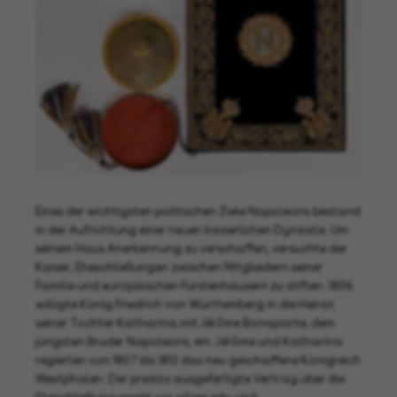
Eines der wichtigsten politischen Ziele Napoleons bestand
in der Aufrichtung einer neuen kaiserlichen Dynastie. Um
seinem Haus Anerkennung zu verschaffen, versuchte der
Kaiser, Eheschließungen zwischen Mitgliedern seiner
Familie und europäischen Fürstenhäusern zu stiften. 1806
willigte König Friedrich von Württemberg in die Heirat
seiner Tochter Katharina mit Jérôme Bonaparte, dem
jüngsten Bruder Napoleons, ein. Jérôme und Katharina
regierten von 1807 bis 1813 das neu geschaffene Königreich
Westphalen. Der preziös ausgefertigte Vertrag über die