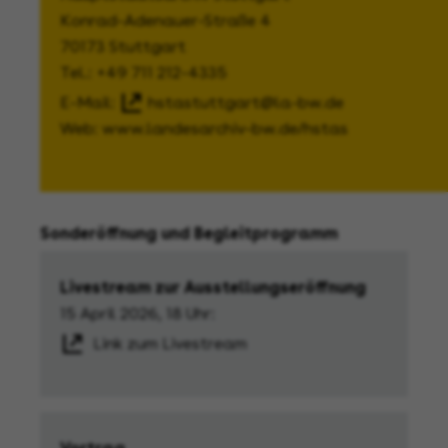
Konrad-Adenauer-Straße 4
70173 Stuttgart
Tel.: +49 711 212-4335
E-Mail:
hstastuttgart@la-bw.de
Web: www.landesarchiv-bw.de/hstas
Sonderöffnung und Begleitprogramm
Livestream zur Ausstellungseröffnung
15 April 2026, 18 Uhr:
Link zum Livestream