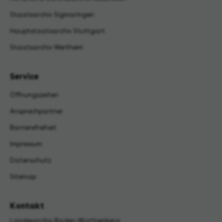
Staatsarchiv Sigmaringen
Hauptstaatsarchiv Stuttgart
Staatsarchiv Wertheim
Service
Öffnungszeiten
Ansprechpartner
Barrierefreiheit
Impressum
Datenschutz
Sitemap
Kontakt
Landesarchiv Baden-Württemberg