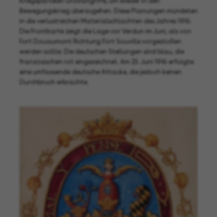
Kriegsparteien Großangriffe, um wieder in den
Bewegungskrieg überzugehen. Diese Planungen mündeten
in die verlustreichen Materialschlachten des Jahres 1916.
Die Frontkarte zeigt die Lage vor Verdun im Juni, als von
Fort Douaumont Richtung Fort Souville vorgestoßen
werden sollte. Die deutschen Stellungen sind blau, die
französischen rot eingezeichnet. Am 23. Juni 1916 erfolgte
eine umfassende deutsche Attacke, die jedoch keinen
Durchbruch erbrachte.