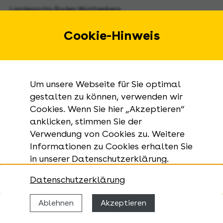
Landesarchiv Baden-Württemberg
Urbanstraße 31 A
70182 Stuttgart
Cookie-Hinweis
E-Mail:
landesarchiv@la-bw.de
Telefon:
+49 711 212-4272
Um unsere Webseite für Sie optimal
Anfragen zu Archivgut:
gestalten zu können, verwenden wir
Cookies. Wenn Sie hier „Akzeptieren“
+49 711 335075-555
anklicken, stimmen Sie der
Telefax:
Verwendung von Cookies zu. Weitere
+49 711 212-4283
Informationen zu Cookies erhalten Sie
in unserer Datenschutzerklärung.
Datenschutzerklärung
Ablehnen
Akzeptieren