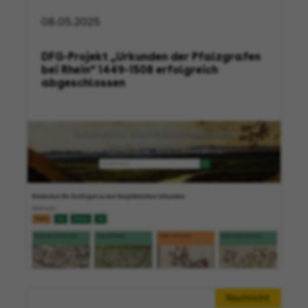
08.05.2025
DFG-Projekt „Urkunden der Pfalzgrafen
bei Rhein“ 1449-1508 erfolgreich
abgeschlossen
Nachricht