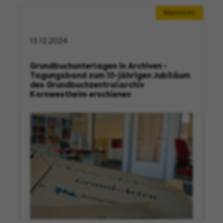
Nachricht
13.12.2024
Grundbuchunterlagen in Archiven -
Tagungsband zum 10-jährigen Jubiläum
des Grundbuchzentralarchiv
Kornwestheim erschienen