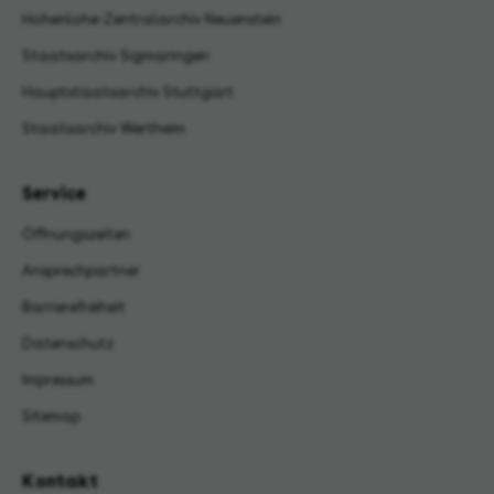
Hohenlohe-Zentralarchiv Neuenstein
Staatsarchiv Sigmaringen
Hauptstaatsarchiv Stuttgart
Staatsarchiv Wertheim
Service
Öffnungszeiten
Ansprechpartner
Barrierefreiheit
Datenschutz
Impressum
Sitemap
Kontakt