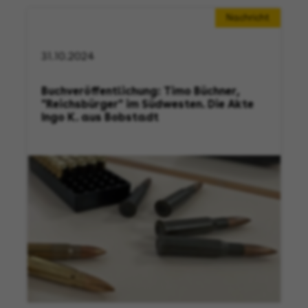
Nachricht
31.10.2024
Buchveröffentlichung: Timo Büchner,
"Reichsbürger" im Südwesten. Die Akte
Ingo K. aus Bobstadt