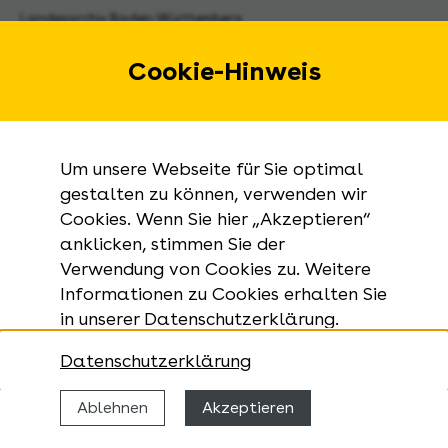
Landesarchiv Baden-Württemberg
Urbanstraße 31 A
70182 Stuttgart
Cookie-Hinweis
E-Mail:
landesarchiv@la-bw.de
Telefon:
+49 711 212-4272
Um unsere Webseite für Sie optimal
Anfragen zu Archivgut:
gestalten zu können, verwenden wir
Cookies. Wenn Sie hier „Akzeptieren“
+49 711 335075-555
anklicken, stimmen Sie der
Telefax:
Verwendung von Cookies zu. Weitere
+49 711 212-4283
Informationen zu Cookies erhalten Sie
in unserer Datenschutzerklärung.
Datenschutzerklärung
Ablehnen
Akzeptieren