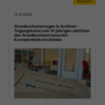
Nachricht
13.12.2024
Grundbuchunterlagen in Archiven -
Tagungsband zum 10-jährigen Jubiläum
des Grundbuchzentralarchiv
Kornwestheim erschienen