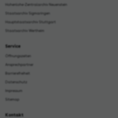
Hohenlohe-Zentralarchiv Neuenstein
Staatsarchiv Sigmaringen
Hauptstaatsarchiv Stuttgart
Staatsarchiv Wertheim
Service
Öffnungszeiten
Ansprechpartner
Barrierefreiheit
Datenschutz
Impressum
Sitemap
Kontakt