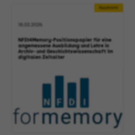
Nachricht
18.02.2026
NFDI4Memory-Positionspapier für eine
angemessene Ausbildung und Lehre in
Archiv- und Geschichtswissenschaft im
digitalen Zeitalter