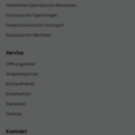
Hohenlohe-Zentralarchiv Neuenstein
Staatsarchiv Sigmaringen
Hauptstaatsarchiv Stuttgart
Staatsarchiv Wertheim
Service
Öffnungszeiten
Ansprechpartner
Barrierefreiheit
Datenschutz
Impressum
Sitemap
Kontakt