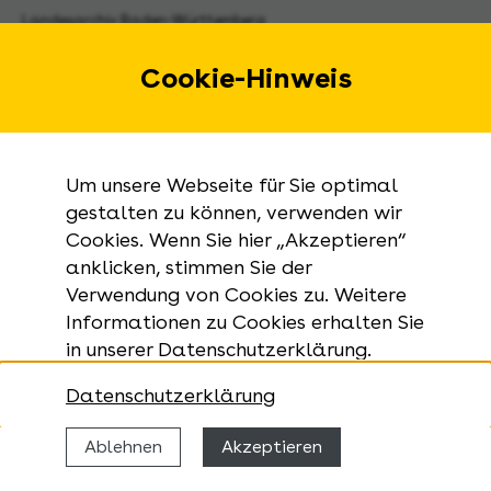
Landesarchiv Baden-Württemberg
Urbanstraße 31 A
70182 Stuttgart
Cookie-Hinweis
E-Mail:
landesarchiv@la-bw.de
Telefon:
+49 711 212-4272
Um unsere Webseite für Sie optimal
Anfragen zu Archivgut:
gestalten zu können, verwenden wir
Cookies. Wenn Sie hier „Akzeptieren“
+49 711 335075-555
anklicken, stimmen Sie der
Telefax:
Verwendung von Cookies zu. Weitere
+49 711 212-4283
Informationen zu Cookies erhalten Sie
in unserer Datenschutzerklärung.
Datenschutzerklärung
Ablehnen
Akzeptieren