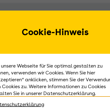
Service
Kont
Landes
Öffnungszeiten
Urbans
Cookie-Hinweis
Ansprechpartner
70182 
E-Mail:
e
Barrierefreiheit
landes
Datenschutz
Telefon
Impressum
+49 711
Ludwigsburg
Sitemap
Anfrage
unsere Webseite für Sie optimal gestalten zu
+49 71
nen, verwenden wir Cookies. Wenn Sie hier
Telefax
zeptieren“ anklicken, stimmen Sie der Verwendu
+49 711
 Cookies zu. Weitere Informationen zu Cookies
alten Sie in unserer Datenschutzerklärung.
tenschutzerklärung