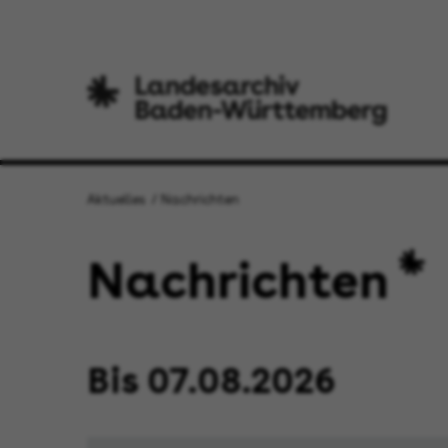
Aktuelles
Nachrichten
Nachrichten
Bis 07.08.2026