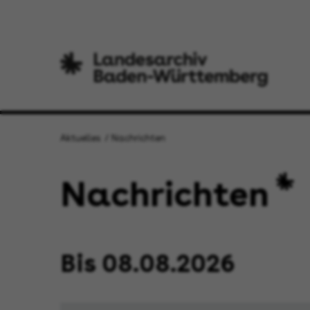
Aktuelles
Nachrichten
Nachrichten
Bis 08.08.2026