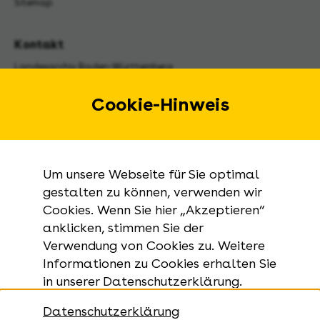
Sitemap
Kontakt
Landesarchiv Baden-Württemberg
Urbanstraße 31 A
70182 Stuttgart
Cookie-Hinweis
E-Mail:
landesarchiv@la-bw.de
Telefon:
+49 711 212-4272
Um unsere Webseite für Sie optimal
Anfragen zu Archivgut:
gestalten zu können, verwenden wir
Cookies. Wenn Sie hier „Akzeptieren“
+49 711 335075-555
anklicken, stimmen Sie der
Telefax:
Verwendung von Cookies zu. Weitere
+49 711 212-4283
Informationen zu Cookies erhalten Sie
in unserer Datenschutzerklärung.
Datenschutzerklärung