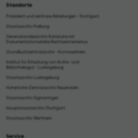
Standorte
Präsident und zentrale Abteilungen - Stuttgart
Staatsarchiv Freiburg
Generallandesarchiv Karlsruhe mit
Dokumentationsstelle Rechtsextremismus
Grundbuchzentralarchiv - Kornwestheim
Institut für Erhaltung von Archiv- und
Bibliotheksgut - Ludwigsburg
Staatsarchiv Ludwigsburg
Hohenlohe-Zentralarchiv Neuenstein
Staatsarchiv Sigmaringen
Hauptstaatsarchiv Stuttgart
Staatsarchiv Wertheim
Service