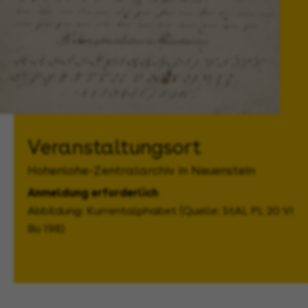
Veranstaltungsort
Hohenlohe-Zentralarchiv in Neuenstein
Anmeldung erforderlich
Abbildung: Kurrentalphabet (Quelle: StAL PL 20 VI
Bü 198)