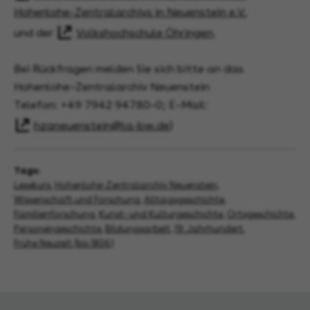
Hohenlohe-Zentralarchivs in Neuenstein e.V.
und der
Volkshochschule Öhringen
.
Bei Rückfragen melden Sie sich bitte an das
Hohenlohe–Zentralarchiv Neuenstein
Telefon: +49 7942 94780–0; E–Mail:
hzaneuenstein@la-bw.de
)
Tags:
Lesekurs
,
Hohenlohe-Zentralarchiv Neuenstein
,
Wissenschaft und Forschung
,
Alltagsgeschichte
,
Familienforschung
,
Kunst- und Kulturgeschichte
,
Ortsgeschichte
,
Personengeschichte
,
Bildungsarbeit
,
19. Jahrhundert
,
Frühe Neuzeit (bis 1806)