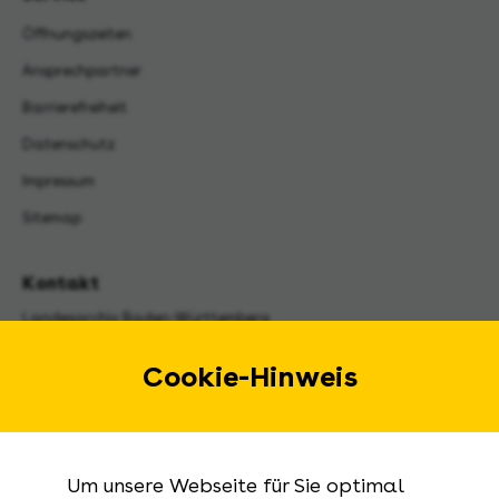
Öffnungszeiten
Ansprechpartner
Barrierefreiheit
Datenschutz
Impressum
Sitemap
Kontakt
Landesarchiv Baden-Württemberg
Urbanstraße 31 A
70182 Stuttgart
Cookie-Hinweis
E-Mail:
landesarchiv@la-bw.de
Telefon:
+49 711 212-4272
Um unsere Webseite für Sie optimal