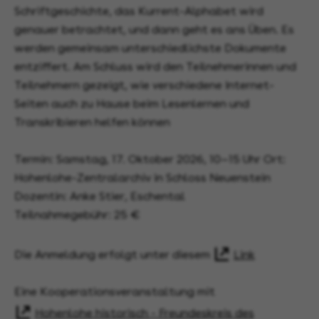
Schriftgeschichte, das Kurrent-Alphabet wird
genauer betrachtet, und dann geht es ans Üben. Es
werden gemeinsam unterschiedlichste Dokumente
entziffert. Am Schluss wird den Teilnehmerinnen und
Teilnehmern gezeigt, wie verschiedene Internet-
Seiten auch zu Hause beim Lesenlernen und
Transkribieren helfen können
Termin: Samstag, 17. Oktober 2026, 10—15 Uhr Ort:
Hohenlohe-Zentralarchiv in Schloss Neuenstein
Dozentin: Anke Stier, Eschental
Teilnahmegebühr: 25 €
Die Anmeldung erfolgt unter diesem
Link
Eine Kooperationsveranstaltung mit
Hohenlohe historisch - Freundeskreis des