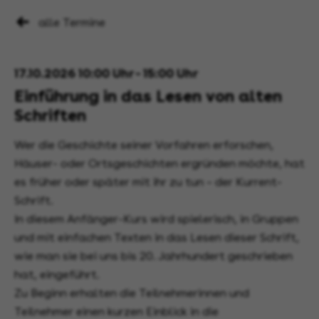
alle Termine
17.10.2026 10:00 Uhr - 15:00 Uhr
Einführung in das Lesen von alten
Schriften
Wer die Geschichte seiner Vorfahren erforschen,
Häuser- oder Ortsgeschichten ergründen möchte, hat
es früher oder später mit ihr zu tun – der Kurrent-
Schrift.
In diesem Anfänger-Kurs wird spielerisch, in Gruppen
und mit einfachen Texten in das Lesen dieser Schrift,
wie man sie bei uns bis 20. Jahrhundert geschrieben
hat, eingeführt.
Zu Beginn erhalten die Teilnehmerinnen und
Teilnehmer einen kurzen Einblick in die