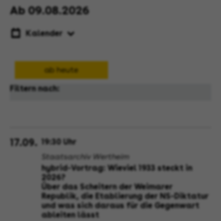
Ab 09.08.2026
Kalender
ab heute
Filtern nach:
17.09.
19:30 Uhr
Staatsarchiv Wertheim
hybrid-Vortrag: Wieviel 1933 steckt in
2026?
Über das Scheitern der Weimarer
Republik, die Etablierung der NS-Diktatur
und was sich daraus für die Gegenwart
ableiten lässt