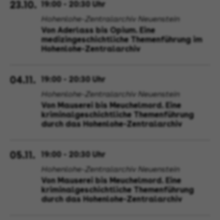
23.10.
19:00 - 20:30 Uhr
Hohenlohe-Zentralarchiv Neuenstein
Von Aderlass bis Opium. Eine
medizingeschichtliche Themenführung im
Hohenlohe-Zentralarchiv
04.11.
19:00 - 20:30 Uhr
Hohenlohe-Zentralarchiv Neuenstein
Von Mauserei bis Meuchelmord. Eine
kriminalgeschichtliche Themenführung
durch das Hohenlohe-Zentralarchiv
05.11.
19:00 - 20:30 Uhr
Hohenlohe-Zentralarchiv Neuenstein
Von Mauserei bis Meuchelmord. Eine
kriminalgeschichtliche Themenführung
durch das Hohenlohe-Zentralarchiv