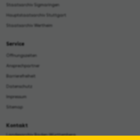
Staatsarchiv Sigmaringen
Hauptstaatsarchiv Stuttgart
Staatsarchiv Wertheim
Service
Öffnungszeiten
Ansprechpartner
Barrierefreiheit
Datenschutz
Impressum
Sitemap
Kontakt
Landesarchiv Baden-Württemberg