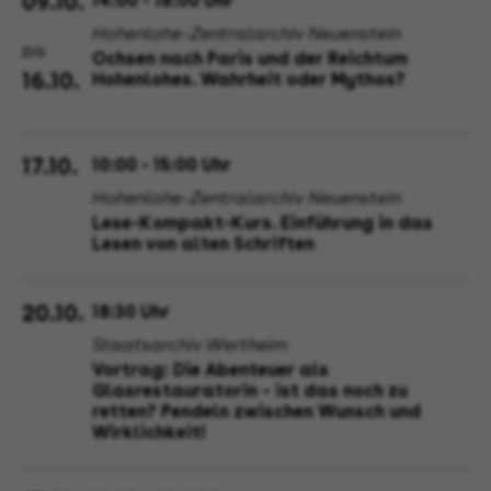
09.10.
14:00 - 18:00 Uhr
Hohenlohe-Zentralarchiv Neuenstein
bis
Ochsen nach Paris und der Reichtum
16.10.
Hohenlohes. Wahrheit oder Mythos?
17.10.
10:00 - 15:00 Uhr
Hohenlohe-Zentralarchiv Neuenstein
Lese-Kompakt-Kurs. Einführung in das
Lesen von alten Schriften
20.10.
18:30 Uhr
Staatsarchiv Wertheim
Vortrag: Die Abenteuer als
Glasrestauratorin – ist das noch zu
retten? Pendeln zwischen Wunsch und
Wirklichkeit!