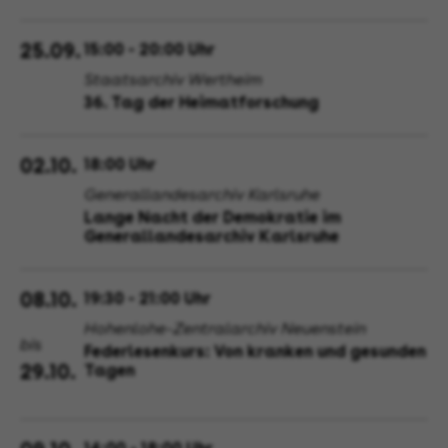
25.09.
15:00 - 20:00 Uhr
Staatsarchiv Wertheim
36. Tag der Heimatforschung
02.10.
18:00 Uhr
Generallandesarchiv Karlsruhe
Lange Nacht der Demokratie im
Generallandesarchiv Karlsruhe
08.10.
19:30 - 21:00 Uhr
Hohenlohe-Zentralarchiv Neuenstein
bis
Federlesenkurs: Von kranken und gesunden
29.10.
Tagen