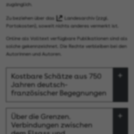
zugänglich.
Zu beziehen über das
Landesarchiv
(zzgl.
Portokosten), soweit nichts anderes vermerkt ist.
Online als Volltext verfügbare Publikationen sind als
solche gekennzeichnet. Die Rechte verbleiben bei den
Autorinnen und Autoren.
Kostbare Schätze aus 750
Jahren deutsch-
französischer Begegnungen
Über die Grenzen.
Verbindungen zwischen
dem Elsass und