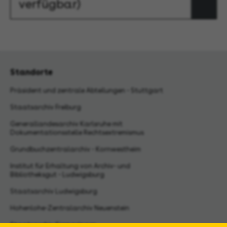
verfügbar)
Standorte
Präsident und zentrale Abteilungen - Stuttgart
Staatsarchiv Freiburg
Generallandesarchiv Karlsruhe mit
Dokumentationsstelle Rechtsextremismus
Grundbuchzentralarchiv - Kornwestheim
Institut für Erhaltung von Archiv- und
Bibliotheksgut - Ludwigsburg
Staatsarchiv Ludwigsburg
Hohenlohe-Zentralarchiv Neuenstein
Staatsarchiv Sigmaringen