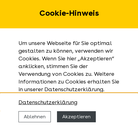
Hauptstaatsarchiv Stuttgart
Cookie-Hinweis
Staatsarchiv Wertheim
Service
Um unsere Webseite für Sie optimal
Öffnungszeiten
gestalten zu können, verwenden wir
Cookies. Wenn Sie hier „Akzeptieren“
Ansprechpartner
anklicken, stimmen Sie der
Barrierefreiheit
Verwendung von Cookies zu. Weitere
Impressum
Informationen zu Cookies erhalten Sie
in unserer Datenschutzerklärung.
Datenschutz
Sitemap
Datenschutzerklärung
Ablehnen
Akzeptieren
Kontakt
Landesarchiv Baden-Württemberg
Urbanstraße 31 A