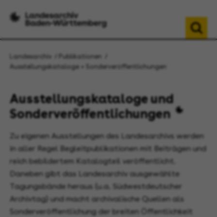
Landesarchiv
Publikationen
Ausstellungskataloge + Sonderveröffentlichungen
Ausstellungskataloge und
Sonderveröffentlichungen
Zu eigenen Ausstellungen des Landesarchivs werden
in aller Regel Begleitpublikationen mit Beiträgen und
reich bebildertem Katalogteil veröffentlicht.
Daneben gibt das Landesarchiv ausgewählte
Tagungsbände heraus (u.a. Südwestdeutscher
Archivtag) und macht archivalische Quellen als
Sonderveröffentlichung der breiten Öffentlichkeit