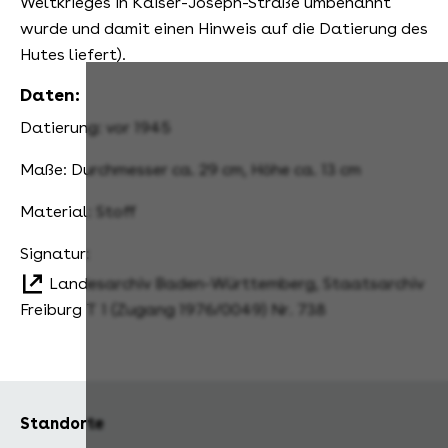
Weltkrieges in Kaiser-Joseph-Straße umbenannt
wurde und damit einen Hinweis auf die Datierung des
Hutes liefert).
Daten:
Datierung: vor 1945
Maße: Durchmesser ca. 29 cm, Höhe ca. 13 cm
Material: Stoff
Signatur:
Landesarchiv Baden-Württemberg, Staatsarchiv
Freiburg T 1 (Zugang 1976/0049) Nr. 738
Standorte