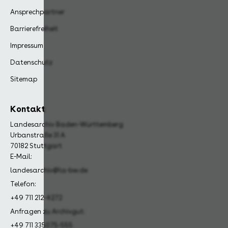
Ansprechpartner
Barrierefreiheit
Impressum
Datenschutz
Sitemap
Kontakt
Landesarchiv Baden-Württemberg
Urbanstraße 31 A
70182 Stuttgart
E-Mail:
landesarchiv@la-bw.de
Telefon:
+49 711 212-4272
Anfragen zu Archivgut:
+49 711 335075-555