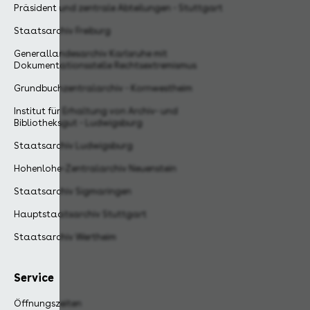
Präsident und zentrale Abteilungen - Stuttgart
Staatsarchiv Freiburg
Generallandesarchiv Karlsruhe mit
Dokumentationsstelle Rechtsextremismus
Grundbuchzentralarchiv - Kornwestheim
Institut für Erhaltung von Archiv- und
Bibliotheksgut - Ludwigsburg
Staatsarchiv Ludwigsburg
Hohenlohe-Zentralarchiv Neuenstein
Staatsarchiv Sigmaringen
Hauptstaatsarchiv Stuttgart
Staatsarchiv Wertheim
Service
Öffnungszeiten