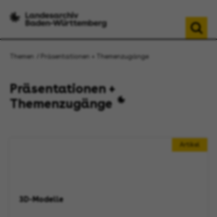
Themen
Präsentationen + Themenzugänge
Präsentationen +
Themenzugänge
Artikel
3D-Modelle