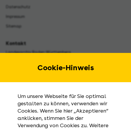
Datenschutz
Impressum
Sitemap
Kontakt
Landesarchiv Baden-Württemberg
Urbanstraße 31 A
70182 Stuttgart
Cookie-Hinweis
E-Mail:
landesarchiv@la-bw.de
Telefon:
+49 711 212-4272
Um unsere Webseite für Sie optimal
Anfragen zu Archivgut:
gestalten zu können, verwenden wir
Cookies. Wenn Sie hier „Akzeptieren“
+49 711 335075-555
anklicken, stimmen Sie der
Telefax:
Verwendung von Cookies zu. Weitere
+49 711 212-4283