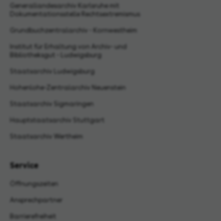
Generallandesarchiv Karlsruhe mit
Dokumentationsstelle Rechtsextremismus
Grundbuchzentralarchiv - Kornwestheim
Institut für Erhaltung von Archiv- und
Bibliotheksgut - Ludwigsburg
Staatsarchiv Ludwigsburg
Hohenlohe-Zentralarchiv Neuenstein
Staatsarchiv Sigmaringen
Hauptstaatsarchiv Stuttgart
Staatsarchiv Wertheim
Service
Öffnungszeiten
Ansprechpartner
Barrierefreiheit