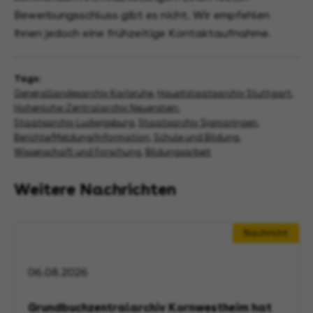
Bewerbungsschluss gibt es nicht. Wir empfehlen
Ihnen jedoch eine frühzeitige Kontaktaufnahme.
Tags:
Generallandesarchiv Karlsruhe
,
Hauptstaatsarchiv Stuttgart
,
Hohenlohe-Zentralarchiv Neuenstein
,
Staatsarchiv Ludwigsburg
,
Staatsarchiv Sigmaringen
,
Berichte/Meldung/Information
,
Schule und Bildung
,
Wissenschaft und Forschung
,
Bildungsarbeit
Weitere Nachrichten
Nachricht
06.08.2026
Grundbuchzentralarchiv Kornwestheim hat