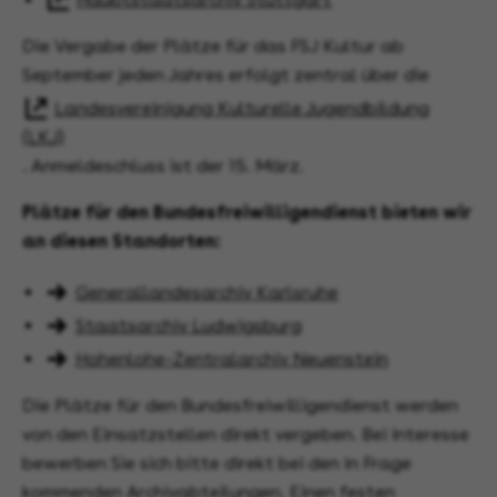
Die Vergabe der Plätze für das FSJ Kultur ab
September jeden Jahres erfolgt zentral über die
Landesvereinigung Kulturelle Jugendbildung
(LKJ)
. Anmeldeschluss ist der 15. März.
Plätze für den Bundesfreiwilligendienst bieten wir
an diesen Standorten:
Generallandesarchiv Karlsruhe
Staatsarchiv Ludwigsburg
Hohenlohe-Zentralarchiv Neuenstein
Die Plätze für den Bundesfreiwilligendienst werden
von den Einsatzstellen direkt vergeben. Bei Interesse
bewerben Sie sich bitte direkt bei den in Frage
kommenden Archivabteilungen. Einen festen