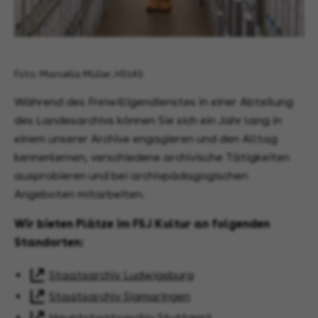
Foto: Marcella Müller, HStAS
Während des Freiwilligendienstes in einer Abteilung
des Landesarchivs können Sie sich ein Jahr lang in
einem unserer Archive engagieren und den Alltag
kennenlernen, verschiedene archivische Tätigkeiten
ausprobieren und bei archivpädagogischen
Angeboten mitarbeiten.
Wir bieten Plätze im FSJ Kultur an folgenden
Standorten:
Staatsarchiv Ludwigsburg
Staatsarchiv Sigmaringen
Hauptstaatsarchiv Stuttgart