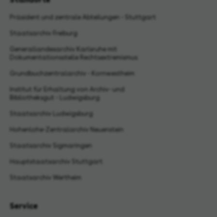
Präsident und zentrale Abteilungen - Stuttgart
Staatsarchiv Freiburg
Generallandesarchiv Karlsruhe mit
Dokumentationsstelle Rechtsextremismus
Grundbuchzentralarchiv - Kornwestheim
Institut für Erhaltung von Archiv- und
Bibliotheksgut - Ludwigsburg
Staatsarchiv Ludwigsburg
Hohenlohe-Zentralarchiv Neuenstein
Staatsarchiv Sigmaringen
Hauptstaatsarchiv Stuttgart
Staatsarchiv Wertheim
Service