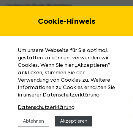
Landesarchiv Baden-Württemberg
Urbanstraße 31 A
70182 Stuttgart
Cookie-Hinweis
E-Mail:
landesarchiv@la-bw.de
Telefon:
+49 711 212-4272
Um unsere Webseite für Sie optimal
Anfragen zu Archivgut:
gestalten zu können, verwenden wir
Cookies. Wenn Sie hier „Akzeptieren“
+49 711 335075-555
anklicken, stimmen Sie der
Telefax:
Verwendung von Cookies zu. Weitere
+49 711 212-4283
Informationen zu Cookies erhalten Sie
in unserer Datenschutzerklärung.
Datenschutzerklärung
Ablehnen
Akzeptieren