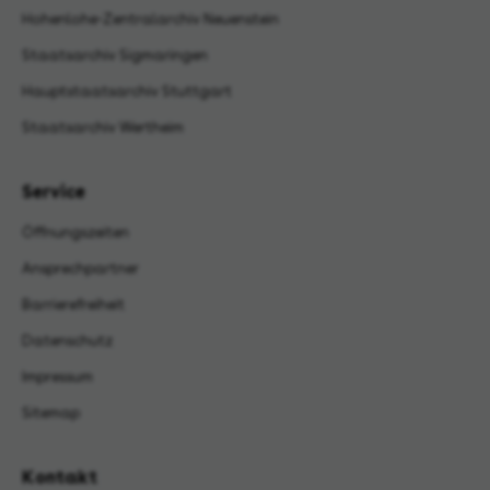
Hohenlohe-Zentralarchiv Neuenstein
Staatsarchiv Sigmaringen
Hauptstaatsarchiv Stuttgart
Staatsarchiv Wertheim
Service
Öffnungszeiten
Ansprechpartner
Barrierefreiheit
Datenschutz
Impressum
Sitemap
Kontakt