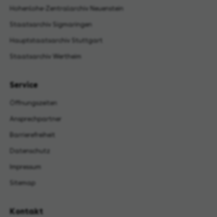
Hohenlohe-Zentralarchiv Neuenstein
Staatsarchiv Sigmaringen
Hauptstaatsarchiv Stuttgart
Staatsarchiv Wertheim
Service
Öffnungszeiten
Ansprechpartner
Barrierefreiheit
Datenschutz
Impressum
Sitemap
Kontakt