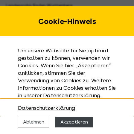
Landesarchiv Baden-Württemberg
Urbanstraße 31 A
70182 Stuttgart
Cookie-Hinweis
E-Mail:
landesarchiv@la-bw.de
Telefon:
+49 711 212-4272
Um unsere Webseite für Sie optimal
Anfragen zu Archivgut:
gestalten zu können, verwenden wir
Cookies. Wenn Sie hier „Akzeptieren“
+49 711 335075-555
anklicken, stimmen Sie der
Telefax:
Verwendung von Cookies zu. Weitere
+49 711 212-4283
Informationen zu Cookies erhalten Sie
in unserer Datenschutzerklärung.
Datenschutzerklärung
Ablehnen
Akzeptieren