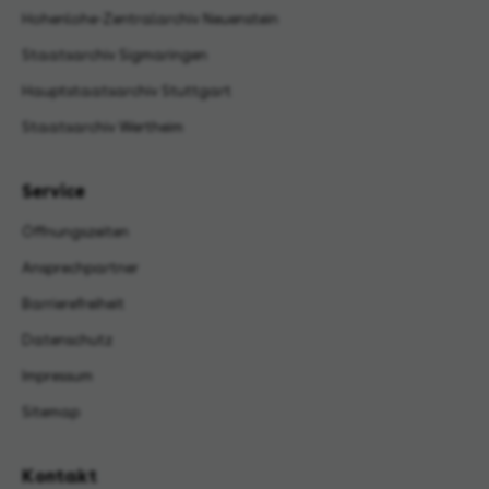
Hohenlohe-Zentralarchiv Neuenstein
Staatsarchiv Sigmaringen
Hauptstaatsarchiv Stuttgart
Staatsarchiv Wertheim
Service
Öffnungszeiten
Ansprechpartner
Barrierefreiheit
Datenschutz
Impressum
Sitemap
Kontakt