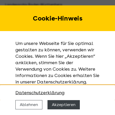
Landesarchiv Baden-Württemberg
Urbanstraße 31 A
70182 Stuttgart
Cookie-Hinweis
E-Mail:
landesarchiv@la-bw.de
Telefon:
+49 711 212-4272
Um unsere Webseite für Sie optimal
Anfragen zu Archivgut:
gestalten zu können, verwenden wir
Cookies. Wenn Sie hier „Akzeptieren“
+49 711 335075-555
anklicken, stimmen Sie der
Telefax:
Verwendung von Cookies zu. Weitere
+49 711 212-4283
Informationen zu Cookies erhalten Sie
in unserer Datenschutzerklärung.
Datenschutzerklärung
Ablehnen
Akzeptieren