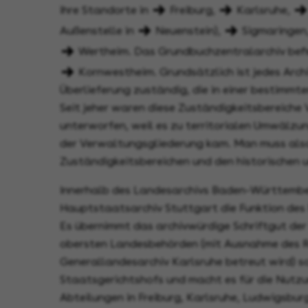
ihre Standorte in
Freiburg
,
Karlsruhe
,
Außenstelle in
Neuenstein
),
Sigmaringen
Wertheim
. Das Grundbuchzentralarchiv befi
Kornwestheim
. Grundsätzlich ist jedes Archi
Überlieferung zuständig, die in einer bestimmt
Seit jeher waren diese Zuständigkeitsbereiche
unterworfen, weil es zu territorialen Umwälzu
der Verwaltungsgliederung kam. Man muss als
Zuständigkeitsbereichen und den historischen 
Innerhalb des Landesarchivs Baden-Württemb
Hauptstaatsarchiv Stuttgart die Funktion des 
Es übernimmt das archivwürdige Schriftgut der
obersten Landesbehörden (mit Ausnahme des R
Generallandesarchiv Karlsruhe betreut wird) s
Staatsgerichtshofs und macht es für die Nutzun
Abteilungen in Freiburg, Karlsruhe, Ludwigsbur