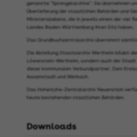
genannte "Sprengelarchive". Sie übernehmen und
Überlieferung der staatlichen Behörden und Ge
Ministerialebene, die in jeweils einem der vier 
Landes Baden-Württemberg ihren Sitz haben.
Das Grundbuchzentralarchiv übernimmt sämtl
Die Abteilung Staatsarchiv Wertheim bildet de
Löwenstein-Wertheim, sondern auch der Stadt W
dieser kommunalen Verbundpartner. Dem Kreisa
Assamstadt und Werbach.
Das Hohenlohe-Zentralarchiv Neuenstein verfüg
heute bestehenden staatlichen Behörden.
Downloads