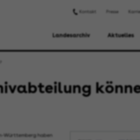
Kontakt
Presse
Karri
Landesarchiv
Aktuelles
?
ivabteilung können
den-Württemberg haben