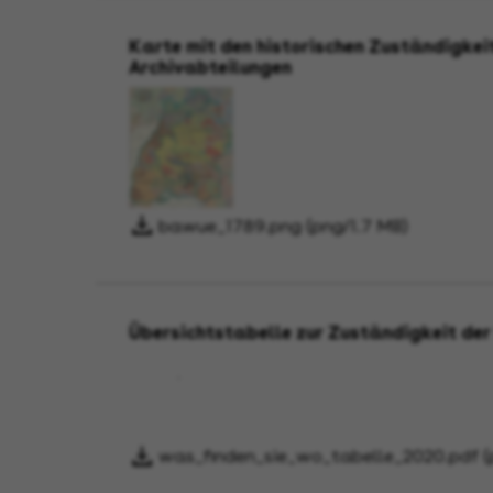
Karte mit den historischen Zuständigkei
Archivabteilungen
bawue_1789.png (png/1.7 MB)
Übersichtstabelle zur Zuständigkeit de
was_finden_sie_wo_tabelle_2020.pdf (p