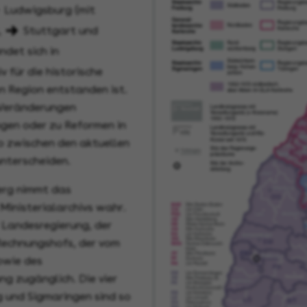
Ludwigsburg
(mit
,
Stuttgart
und
ndet sich in
v für die historische
en Region entstanden ist.
 Veränderungen
ngen oder zu Reformen in
o zwischen den aktuellen
unterscheiden.
erg nimmt das
Ministerialarchivs wahr.
 Landesregierung, der
echnungshofs, der vom
owie des
g zugänglich. Die vier
g und Sigmaringen sind so