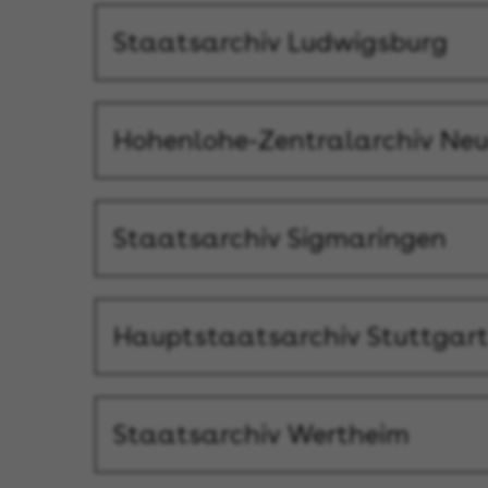
Staatsarchiv Ludwigsburg
Hohenlohe-Zentralarchiv Neu
Staatsarchiv Sigmaringen
Hauptstaatsarchiv Stuttgar
Staatsarchiv Wertheim