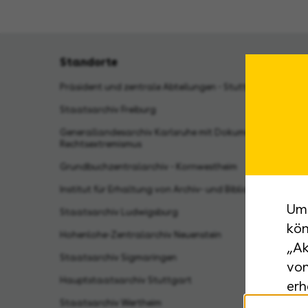
Standorte
Präsident und zentrale Abteilungen - Stuttgart
Staatsarchiv Freiburg
Generallandesarchiv Karlsruhe mit Dokumentationsstell
Rechtsextremismus
Grundbuchzentralarchiv - Kornwestheim
Institut für Erhaltung von Archiv- und Bibliotheksgut - 
Um 
Staatsarchiv Ludwigsburg
kön
Hohenlohe-Zentralarchiv Neuenstein
„Ak
Staatsarchiv Sigmaringen
von
Hauptstaatsarchiv Stuttgart
erh
Staatsarchiv Wertheim