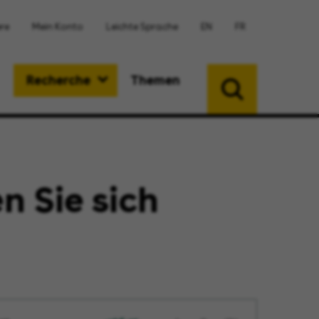
ere
Mein Konto
Leichte Sprache
EN
FR
Recherche
Themen
 Sie sich