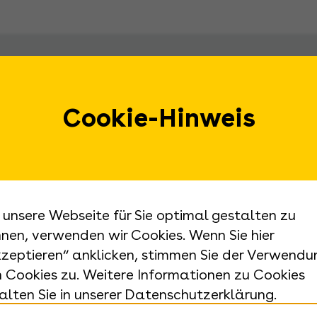
Service
Kont
Landes
Öffnungszeiten
Urbans
Cookie-Hinweis
Ansprechpartner
70182 
E-Mail:
e
Barrierefreiheit
landes
Impressum
Telefon
Datenschutz
+49 711
Ludwigsburg
Sitemap
Anfrage
unsere Webseite für Sie optimal gestalten zu
+49 71
nen, verwenden wir Cookies. Wenn Sie hier
Telefax
zeptieren“ anklicken, stimmen Sie der Verwendu
+49 711
 Cookies zu. Weitere Informationen zu Cookies
alten Sie in unserer Datenschutzerklärung.