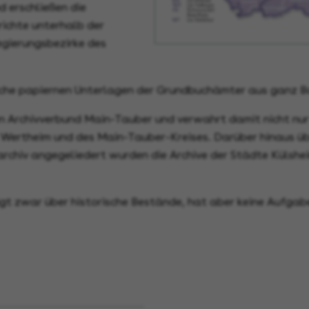
 erschließen die
richte unterhalb der
Regierungsbezirke des
iche papiernen Unterlagen der Grundbuchämter aus ganz 
n Archivverbund Main-Tauber und verwahrt damit nicht nur 
ertheim und des Main-Tauber-Kreises. Darüber hinaus übe
rchiv angegeliedert wurden die Archive der Städte Külsh
t zwar über historische Bestände, hat aber keine Aufgabe