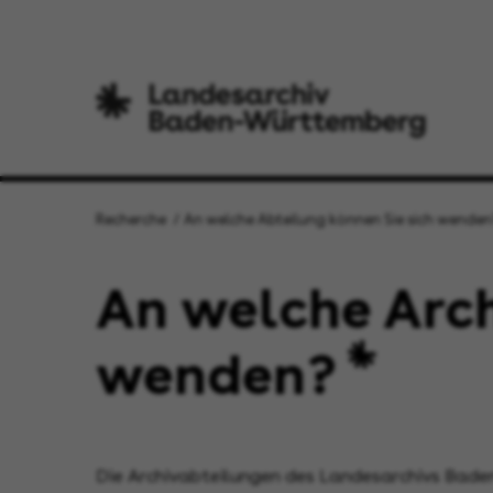
Recherche
An welche Abteilung können Sie sich wenden
An welche Arch
wenden?
Die Archivabteilungen des Landesarchivs Ba