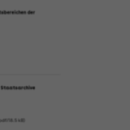
tsbereichen der
r Staatsarchive
df/18.5 kB)