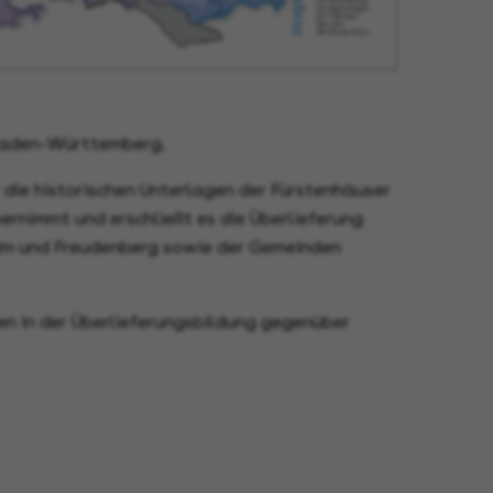
Baden-Württemberg.
die historischen Unterlagen der Fürstenhäuser
rnimmt und erschließt es die Überlieferung
eim und Freudenberg sowie der Gemeinden
n in der Überlieferungsbildung gegenüber