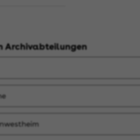
n Archivabteilungen
he
rnwestheim