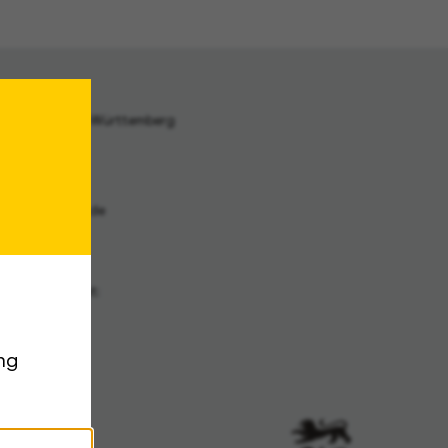
akt
archiv Baden-Württemberg
traße 31 A
Stuttgart
archiv@la-bw.de
:
 212-4272
n zu Archivgut:
1 335075-555
:
ng
 212-4283