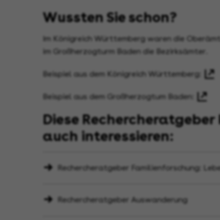
Wussten Sie schon?
Im Königreich Württemberg waren die Oberämte
im Großherzogturm Baden die Bezirksämter.
Beispiel aus dem Königreich Württemberg:
Beispiel aus dem Großherzogtum Baden:
Diese Rechercheratgeber 
auch interessieren:
Rechercheratgeber Familienforschung: Le
Rechercheratgeber Auswanderung