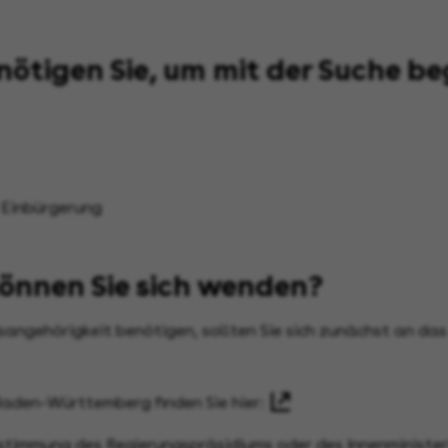
ötigen Sie, um mit der Suche b
 Einbürgerung
können Sie sich wenden?
sangehörigkeit benötigen, sollten Sie sich zunächst an das
 Baden-Württemberg finden Sie hier:
stimmung des Regierungspräsidiums oder des Innenministeriu