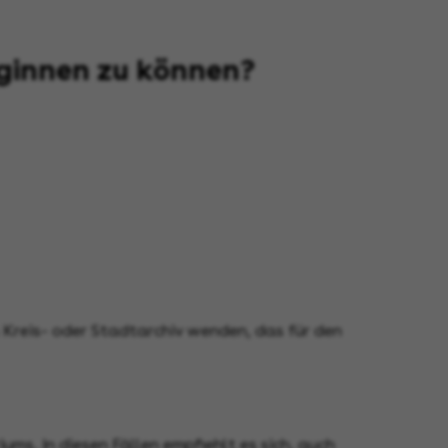
eginnen zu können?
 Kreis- oder Stadtarchiv wenden, das für den
ms. In diesen Fällen empfiehlt es sich, auch