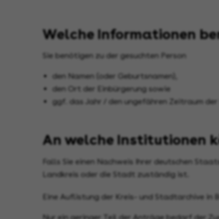
Welche Informationen ben
Sie benötigen zu der gesuchten Person
den Namen (oder Geburtsnamen),
den Ort der Einbürgerung sowie
ggf. das Jahr / den ungefähren Zeitraum der
An welche Institutionen 
Falls Sie einen Nachweis Ihrer deutschen Staat
Landkreis oder die Stadt zuständig ist.
Eine Auflistung der Kreis- und Stadtarchive in
Nur ein geringer Teil der Anträge bedarf der Zu