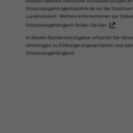
müssen mehrere rechtliche Voraussetzungen er
Staatsangehörigkeitsbehörde ist die Stadtve
Landratsamt. Weitere Informationen zur Einbü
Staatsangehörigkeit finden Sie hier:
In diesem Rechercheratgeber erhalten Sie Hinwe
Unterlagen zu Einbürgerungsverfahren und zu
Staatsangehörigkeit.