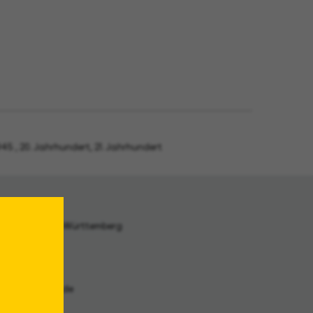
1945
,
20. Jahrhundert
,
21. Jahrhundert
akt
archiv Baden-Württemberg
traße 31 A
Stuttgart
archiv@la-bw.de
: