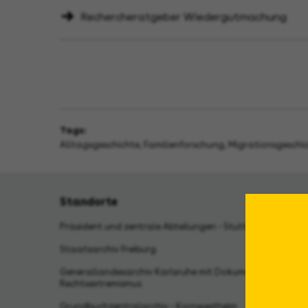
Rechercheratgeber Wiedergutmachung
Tags:
Alltagsgeschichte
,
Familienforschung
,
Migrationsgeschi
Standorte
Präsident und zentrale Abteilungen - Stuttgart
Staatsarchiv Freiburg
Generallandesarchiv Karlsruhe mit Dokumentationsstell
Rechtsextremismus
Grundbuchzentralarchiv - Kornwestheim