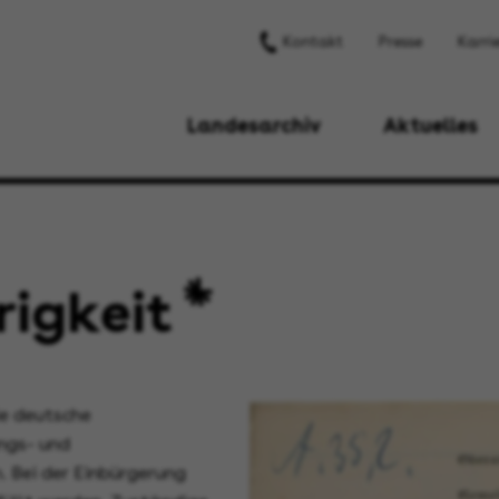
Kontakt
Presse
Karri
Landesarchiv
Aktuelles
igkeit
ie deutsche
ngs- und
. Bei der Einbürgerung