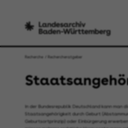
Recherche
Rechercheratgeber
Staatsangehör
In der Bundesrepublik Deutschland kann man d
Staatsangehörigkeit durch Geburt (Abstammu
Geburtsortprinzip) oder Einbürgerung erwerben