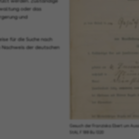
füllt werden. Zuständige
rwaltung oder das
rgerung und
ise für die Suche nach
m Nachweis der deutschen
Gesuch der Franziska Ebert um Aus
StAL F 188 Bü 1320