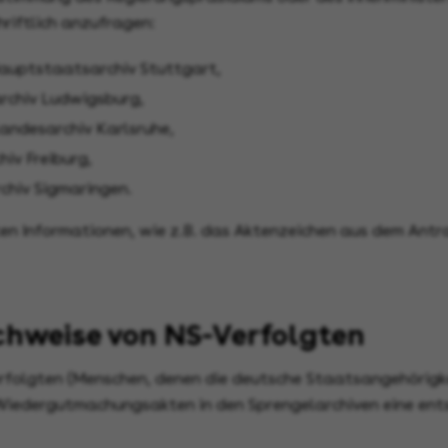
riftlich anzufragen:
auptstaatsarchiv Stuttgart
,
rchiv Ludwigsburg
,
andesarchiv Karlsruhe
,
hiv Freiburg
,
chiv Sigmaringen
.
nten Informationen, wie z.B. das Aktenzeichen aus dem An
hweise von NS-Verfolgten
rfolgten (Menschen, denen die deutsche Staatsangehörigk
 Wiedergutmachungsakten in den Sprengelarchiven eine ent