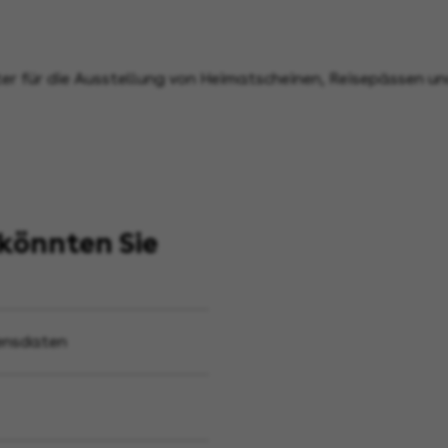
r für die Ausstellung von Heimatscheinen, Reisepässen u
könnten Sie
bensdaten