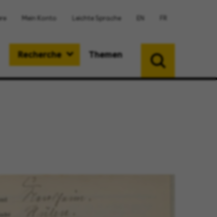
ere
Mein Konto
Leichte Sprache
EN
FR
Recherche
Themen