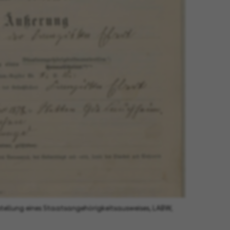
stellung eines Staatsangehörigkeitsausweises, LABW,