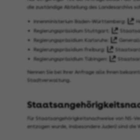
die zuständige Abteilung des Landesarchivs sch
Innenministerium Baden-Württemberg:
H
Regierungspräsidium Stuttgart:
Staatsa
Regierungspräsidium Karlsruhe:
Generall
Regierungspräsidium Freiburg:
Staatsarc
Regierungspräsidium Tübingen:
Staatsar
Nennen Sie bei Ihrer Anfrage alle Ihnen bekan
Stadtverwaltung.
Staatsangehörigkeitsnac
Für Staatsangehörigkeitsnachweise von NS-Ve
entzogen wurde, insbesondere Juden) sind die