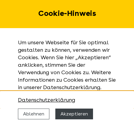
Urbanstraße 31 A
70182 Stuttgart
Cookie-Hinweis
E-Mail:
landesarchiv@la-bw.de
Telefon:
+49 711 212-4272
Um unsere Webseite für Sie optimal
Anfragen zu Archivgut:
gestalten zu können, verwenden wir
Cookies. Wenn Sie hier „Akzeptieren“
+49 711 335075-555
anklicken, stimmen Sie der
Telefax:
Verwendung von Cookies zu. Weitere
+49 711 212-4283
Informationen zu Cookies erhalten Sie
in unserer Datenschutzerklärung.
Datenschutzerklärung
Ablehnen
Akzeptieren
© 2026 Landesarchiv Baden-Württemberg