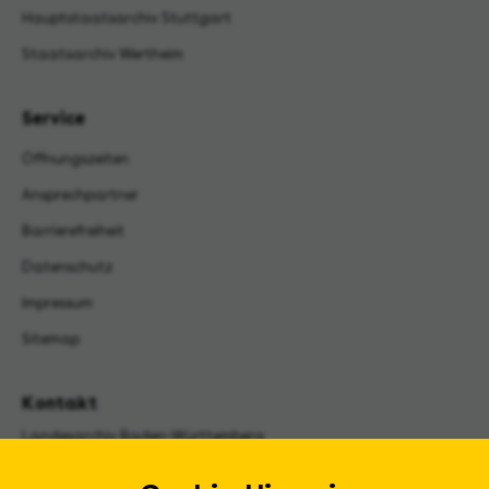
Hauptstaatsarchiv Stuttgart
Staatsarchiv Wertheim
Service
Öffnungszeiten
Ansprechpartner
Barrierefreiheit
Datenschutz
Impressum
Sitemap
Kontakt
Landesarchiv Baden-Württemberg
Urbanstraße 31 A
70182 Stuttgart