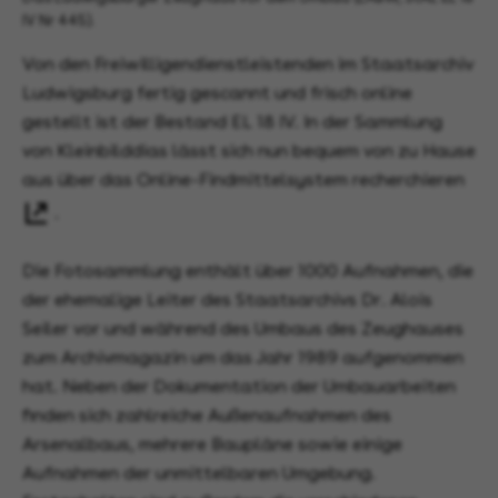
IV Nr 445).
Von den Freiwilligendienstleistenden im Staatsarchiv
Ludwigsburg fertig gescannt und frisch online
gestellt ist der Bestand EL 18 IV. In der Sammlung
von Kleinbilddias lässt sich nun bequem von zu Hause
aus über das Online-Findmittelsystem recherchieren
.
Die Fotosammlung enthält über 1000 Aufnahmen, die
der ehemalige Leiter des Staatsarchivs Dr. Alois
Seiler vor und während des Umbaus des Zeughauses
zum Archivmagazin um das Jahr 1989 aufgenommen
hat. Neben der Dokumentation der Umbauarbeiten
finden sich zahlreiche Außenaufnahmen des
Arsenalbaus, mehrere Baupläne sowie einige
Aufnahmen der unmittelbaren Umgebung.