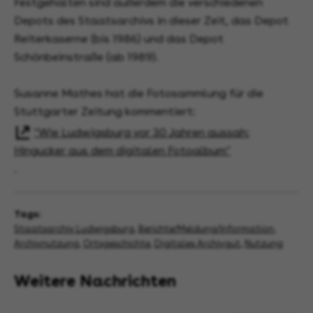
Festgehalten sind außerdem die verschiedenen
Depots des Staatsarchivs in dieser Zeit, das Depot
Reiterkaserne (bis 1986) und das Depot
Schönbeinstraße (ab 1989).
Susanne Mathes hat die Fotosammlung für die
Stuttgarter Zeitung kommentiert:
"Wie Ludwigsburg vor 30 Jahren aussah:
Hingucker aus dem digitalen Fotoalbum"
.
Tags:
Staatsarchiv Ludwigsburg
,
Berichte/Meldung/Information
,
Archivnutzung
,
Ortsgeschichte
,
Digitales Archivgut
,
Nutzung
Weitere Nachrichten