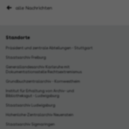
alle Nachrichten
Standorte
Präsident und zentrale Abteilungen - Stuttgart
Staatsarchiv Freiburg
Generallandesarchiv Karlsruhe mit
Dokumentationsstelle Rechtsextremismus
Grundbuchzentralarchiv - Kornwestheim
Institut für Erhaltung von Archiv- und
Bibliotheksgut - Ludwigsburg
Staatsarchiv Ludwigsburg
Hohenlohe-Zentralarchiv Neuenstein
Staatsarchiv Sigmaringen